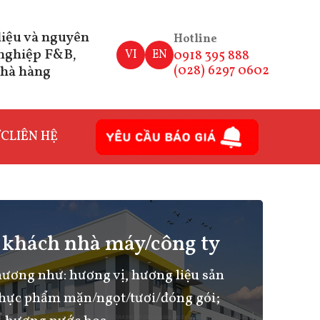
iệu và nguyên
Hotline
 nghiệp F&B,
VI
EN
0918 395 888
nhà hàng
(028) 6297 0602
ỨC
LIÊN HỆ
 khách nhà máy/công ty
ương như: hương vị, hương liệu sản
 thực phẩm mặn/ngọt/tươi/đóng gói;