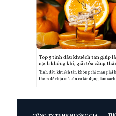
Top 5 tinh dầu khuếch tán giúp l
sạch không khí, giải tỏa căng thẳ
Tinh dầu khuếch tán không chỉ mang lại
thơm dễ chịu mà còn có tác dụng làm sạch
không khí, thư giãn và giải tỏa căng thẳng
Dưới đây là top 5 loại tinh dầu khuếch tán
yêu thích nhất.
THÔ
CÔNG TY TNHH HƯƠNG GIA