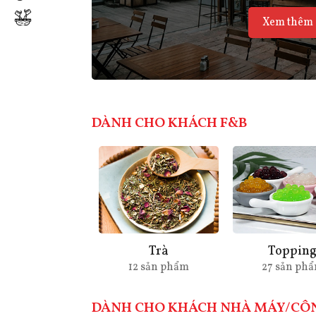
Xem thêm
DÀNH CHO KHÁCH F&B
Trà
Toppin
12 sản phẩm
27 sản ph
DÀNH CHO KHÁCH NHÀ MÁY/CÔ