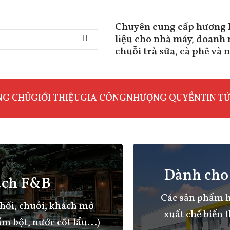
Chuyên cung cấp hương l
liệu cho nhà máy, doanh
chuỗi trà sữa, cà phê và 
NG CHỦ
GIỚI THIỆU
GIA CÔNG
NHƯỢNG QUYỀN
TIN T
Dành cho
ách F&B
Các sản phẩm h
hối, chuỗi, khách mở
xuất chế biến
m bột, nước cốt lẩu...)