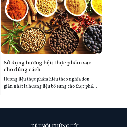
Sử dụng hương liệu thực phẩm sao
cho đúng cách
Hương liệu thực phẩm hiểu theo nghĩa đơn
giản nhất là hương liệu bổ sung cho thực phẩm.
"Hương liệu" là thuật ngữ không còn xa lại đối
với người tiêu dùng Việt. Bên cạnh hương liệu
tự nhiên là các loại hương liệu được chiết xuất
bằng hóa chất và lẽ dĩ nhiên chúng cần trải qua
quy trình kiểm tra gắt gao cũng như độ an toàn
KẾT NỐI CHÚNG TÔI