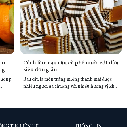
àm
Cách làm rau câu cà phê nước cốt dừa
ng
siêu đơn giản
 hương
Rau câu là món tráng miệng thanh mát được
nhiều người ưa chuộng với nhiều hương vị khác
.
nhau như: lá dứa, matcha,… Để bổ sung thêm
 được
cho thực đơn làm rau câu đa dạng hơn hãy cùng
Nguyên phụ liệu thực phẩm Hương Gia vào bếp
khám phá công thức làm rau câu cà phê nước
cốt dừa cực kỳ đơn giản nhé!
NG TIN LIÊN HỆ
THÔNG TIN