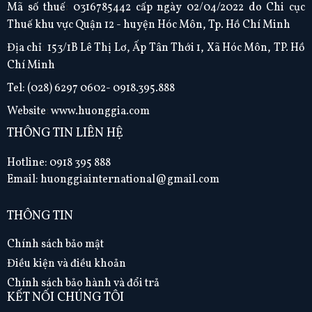
Mã số thuế
:
0316785442 cấp ngày 02/04/2022 do Chi cục
Thuế khu vực Quận 12 - huyện Hóc Môn, Tp. Hồ Chí Minh
Địa chỉ
:
153/1B Lê Thị Lơ, Ấp Tân Thới 1, Xã Hóc Môn, TP. Hồ
Chí Minh
Tel:
(028) 6297 0602- 0918.395.888
Website
:
www.huonggia.com
THÔNG TIN LIÊN HỆ
Hotline: 0918 395 888
Email: huonggiainternational@gmail.com
THÔNG TIN
Chính sách bảo mật
Điều kiện và điều khoản
Chính sách bảo hành và đổi trả
KẾT NỐI CHÚNG TÔI