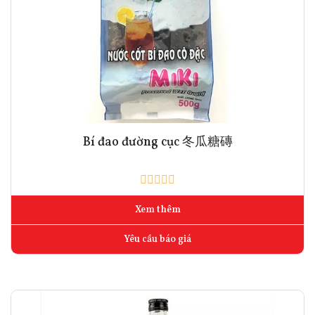
Bí đao đường cục 冬瓜糖磚
Xem thêm
Yêu cầu báo giá