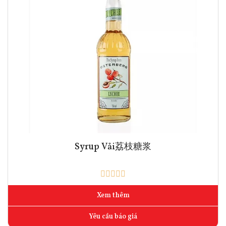
Syrup Vải荔枝糖浆
Xem thêm
Yêu cầu báo giá