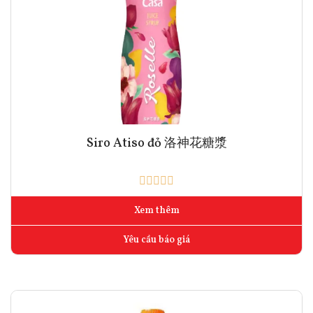
Siro Atiso đỏ 洛神花糖漿
Xem thêm
Yêu cầu báo giá