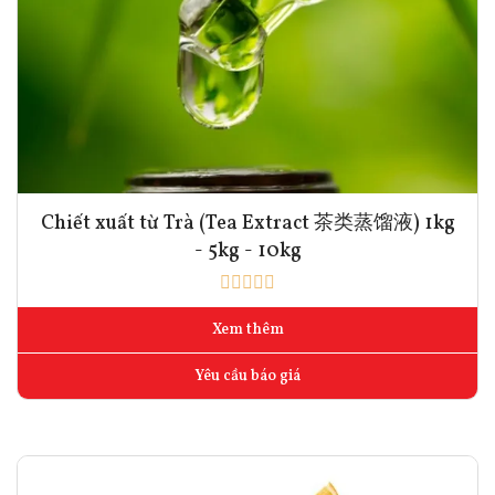
Chiết xuất từ Trà (Tea Extract 茶类蒸馏液) 1kg
- 5kg - 10kg
Xem thêm
Yêu cầu báo giá