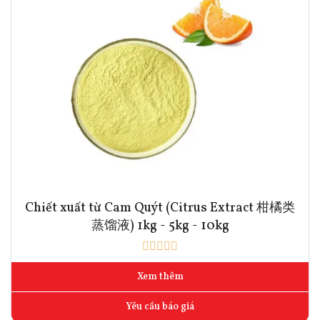
Chiết xuất từ Cam Quýt (Citrus Extract 柑橘类
蒸馏液) 1kg - 5kg - 10kg
Xem thêm
Yêu cầu báo giá