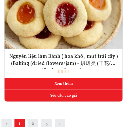
Nguyên liệu làm Bánh ( hoa khô , mứt trái cây )
(Baking (dried flowers/jam) - 烘焙类 (干花/果
酱) 1kg - 5kg - 10kg
Xem thêm
Yêu cầu báo giá
‹
1
2
3
›