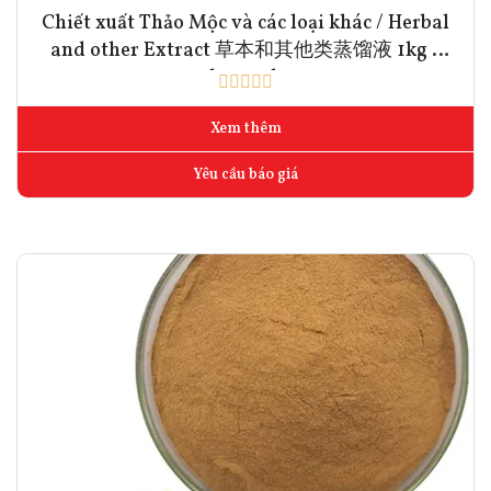
Chiết xuất Thảo Mộc và các loại khác / Herbal
and other Extract 草本和其他类蒸馏液 1kg -
5kg - 10kg
Xem thêm
Yêu cầu báo giá