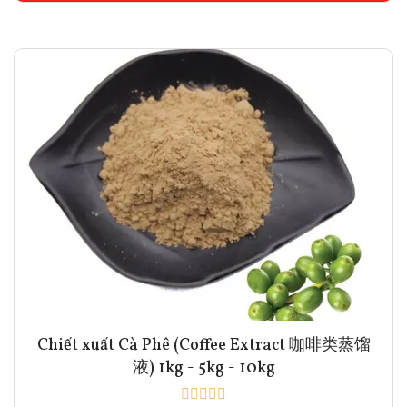
Chiết xuất Cà Phê (Coffee Extract 咖啡类蒸馏
液) 1kg - 5kg - 10kg