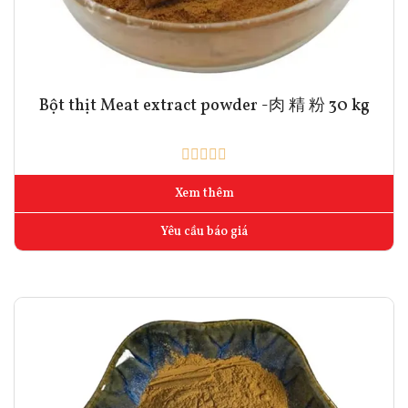
Bột thịt Meat extract powder -肉 精 粉 30 kg
Xem thêm
Yêu cầu báo giá