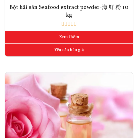
Bột hải sản Seafood extract powder-海 鮮 粉 10
kg
Xem thêm
Yêu cầu báo giá