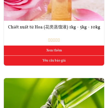
Chiết xuất từ Hoa (花类蒸馏液) 1kg - 5kg - 10kg
Xem thêm
Yêu cầu báo giá