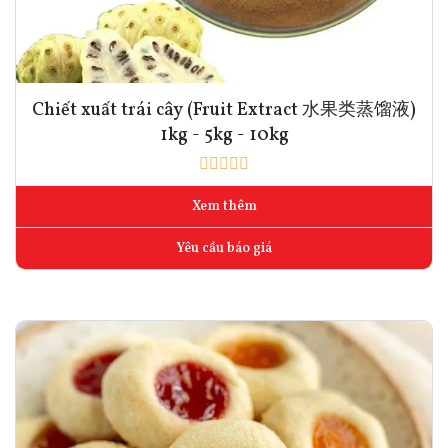
Chiết xuất trái cây (Fruit Extract 水果类蒸馏液)
1kg - 5kg - 10kg
Xem thêm
Yêu cầu báo giá