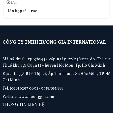
Gia vị
Hỗn hợp cấu trúc
CÔNG TY TNHH HƯƠNG GIA INTERNATIONAL
---
Mã số thuế
:
0316785442 cấp ngày 02/04/2022 do Chi cục
Thuế khu vực Quận 12 - huyện Hóc Môn, Tp. Hồ Chí Minh
Địa chỉ
:
153/1B Lê Thị Lơ, Ấp Tân Thới 1, Xã Hóc Môn, TP. Hồ
Chí Minh
Tel:
(028) 6297 0602- 0918.395.888
Website
:
www.huonggia.com
THÔNG TIN LIÊN HỆ