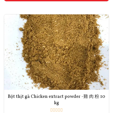
Bột thịt gà Chicken extract powder -雞 肉 粉 10
kg