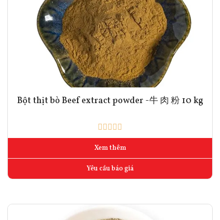
Bột thịt bò Beef extract powder -牛 肉 粉 10 kg
Xem thêm
Yêu cầu báo giá