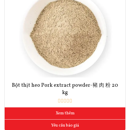
Bột thịt heo Pork extract powder-豬 肉 粉 20
kg
Xem thêm
Yêu cầu báo giá