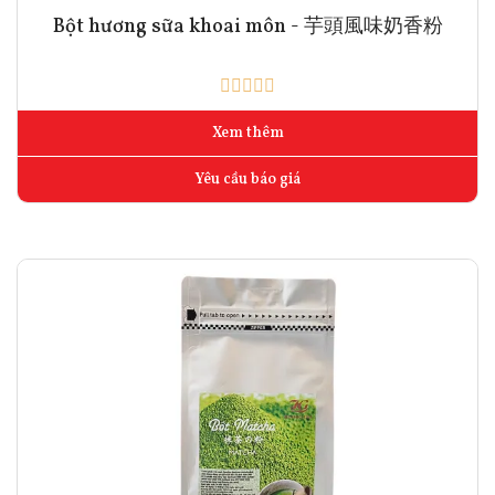
Bột hương sữa khoai môn - 芋頭風味奶香粉
Xem thêm
Yêu cầu báo giá