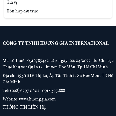
Gia vị
Hỗn hợp cấu trúc
CÔNG TY TNHH HƯƠNG GIA INTERNATIONAL
---
Mã số thuế
:
0316785442 cấp ngày 02/04/2022 do Chi cục
Thuế khu vực Quận 12 - huyện Hóc Môn, Tp. Hồ Chí Minh
Địa chỉ
:
153/1B Lê Thị Lơ, Ấp Tân Thới 1, Xã Hóc Môn, TP. Hồ
Chí Minh
Tel:
(028) 6297 0602- 0918.395.888
Website
:
www.huonggia.com
THÔNG TIN LIÊN HỆ