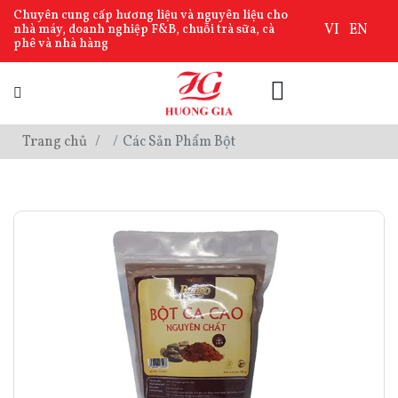
Chuyên cung cấp hương liệu và nguyên liệu cho
VI
EN
nhà máy, doanh nghiệp F&B, chuỗi trà sữa, cà
phê và nhà hàng
Trang chủ
Các Sản Phẩm Bột