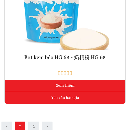
Bột kem béo HG 68 - 奶精粉 HG 68
Xem thêm
Yêu cầu báo giá
‹
1
2
›