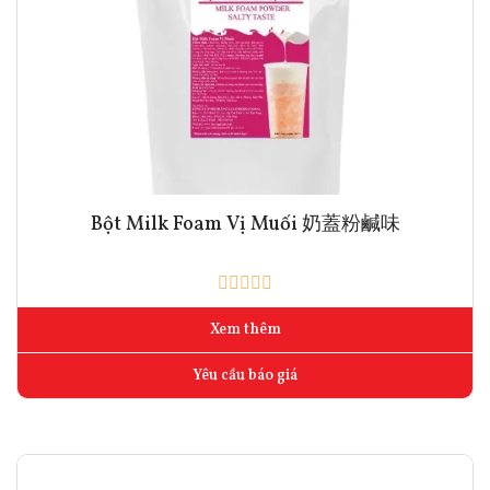
Bột Milk Foam Vị Muối 奶蓋粉鹹味
Xem thêm
Yêu cầu báo giá