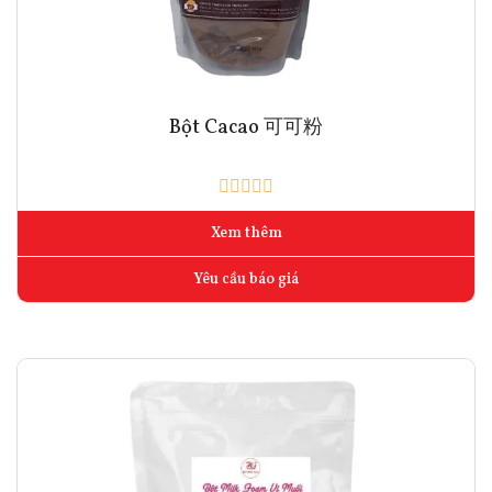
Bột Cacao 可可粉
Xem thêm
Yêu cầu báo giá