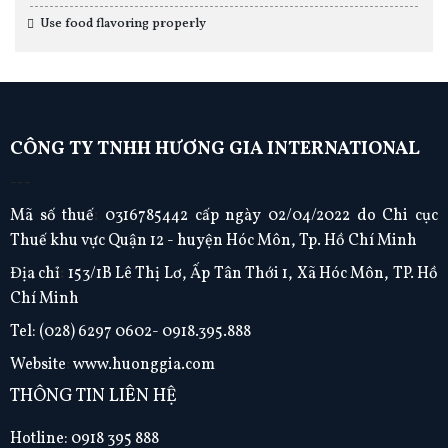
Use food flavoring properly
CÔNG TY TNHH HƯƠNG GIA INTERNATIONAL
---
Mã số thuế
:
0316785442 cấp ngày 02/04/2022 do Chi cục
Thuế khu vực Quận 12 - huyện Hóc Môn, Tp. Hồ Chí Minh
Địa chỉ
:
153/1B Lê Thị Lơ, Ấp Tân Thới 1, Xã Hóc Môn, TP. Hồ
Chí Minh
Tel:
(028) 6297 0602- 0918.395.888
Website
:
www.huonggia.com
THÔNG TIN LIÊN HỆ
Hotline: 0918 395 888